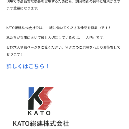
現場
で
の
高
品質
な
塗装
を
実現
する
ため
に
も、
調合
技術
の
習得
と
継承
が
ます
ます
重要
に
なり
ます。
KATO総建株式会社では、一緒に働いてくださる仲間を募集中です！
私たちが採用において最も大切にしているのは、「人柄」です。
ぜひ求人情報ページをご覧ください。皆さまのご応募を心よりお待ちして
おります！
詳しくはこちら！