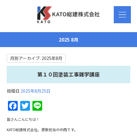
2025 8月
月別アーカイブ:
2025年8月
第１０回塗装工事雑学講座
投稿日
2025年8月25日
F
T
Li
a
w
n
皆さんこんにちは！
c
itt
e
KATO総建株式会社、更新担当の中西です。
e
er