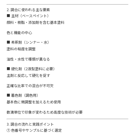
2.
調合
に
使
われる
主
な
要素
■
主
材（
ベース
ペイント）
顔料・
樹脂・
添加
剤
を
含む
基本
塗料
色
と
機能
の
中心
■
希釈
剤（
シンナー・
水）
塗料
の
粘
度
を
調整
油性・
水性
で
種類
が
異なる
■
硬化
剤（
2
液
型
塗料
に
必要）
主剤
と
反応
し
て
硬化
を
促す
正確
な
比率
で
の
混合
が
不可欠
■
着色
剤（
調
色
用）
基本
色
に
微
調整
を
加える
ため
使用
数
滴
単位
で
印象
が
変わる
ため
高度
な
技術
が
必要
3.
調合
の
流れ
と
実践
ポイント
①
色
番号
や
サンプル
に
基づく
選定