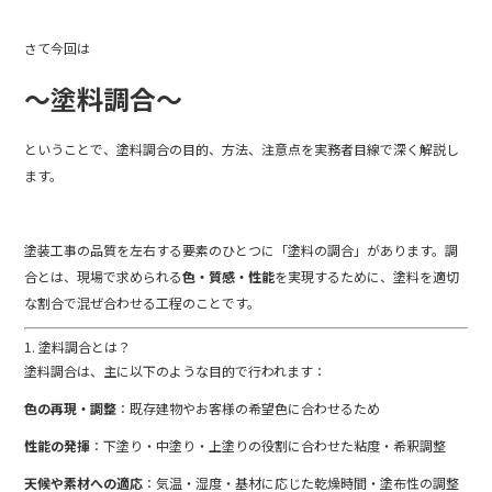
b
さて今回は
o
o
～
塗料
調合
～
k
ということで、
塗料
調合
の
目的、
方法、
注意
点
を
実務
者
目線
で
深
く
解説
し
ます。
塗装
工事
の
品質
を
左右
する
要素
の
ひとつ
に「
塗料
の
調合」
が
あり
ます。
調
合
と
は、
現場
で
求め
られる
色・
質感・
性能
を
実現
する
ため
に、
塗料
を
適切
な
割合
で
混ぜ合わせる
工程
の
こと
です。
1.
塗料
調合
と
は？
塗料
調合
は、
主に
以下
の
よう
な
目的
で
行
われ
ます：
色
の
再現・
調整
：
既存
建物
や
お客様
の
希望
色
に
合わせる
ため
性能
の
発揮
：
下塗り・
中
塗り・
上塗り
の
役割
に
合わせ
た
粘
度・
希釈
調整
天候
や
素材
へ
の
適応
：
気温・
湿度・
基
材
に
応
じ
た
乾燥
時間・
塗布
性
の
調整