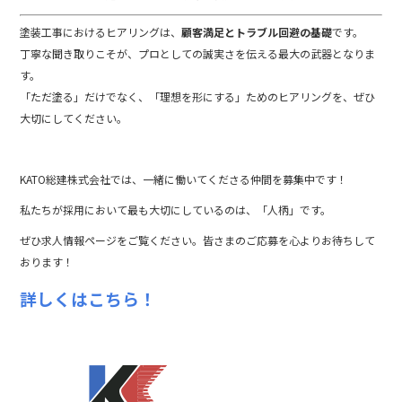
塗装
工事
における
ヒアリング
は、
顧客
満足
と
トラブル
回避
の
基礎
です。
丁寧
な
聞
き
取り
こそ
が、
プロ
として
の
誠実
さ
を
伝える
最大
の
武器
となり
ま
す。
「
ただ
塗る」
だけ
で
なく、「
理想
を
形
に
する」
ため
の
ヒアリング
を、
ぜひ
大切
にし
て
くだ
さい。
KATO総建株式会社では、一緒に働いてくださる仲間を募集中です！
私たちが採用において最も大切にしているのは、「人柄」です。
ぜひ求人情報ページをご覧ください。皆さまのご応募を心よりお待ちして
おります！
詳しくはこちら！