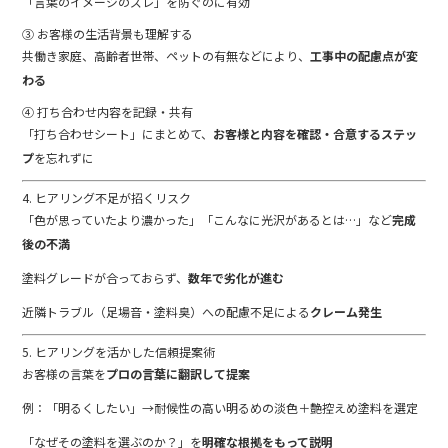
「
言葉
の
イメージ
の
ズレ」
を
防ぐ
の
に
有効
③
お客様
の
生活
背景
も
理解
する
共働き
家庭、
高齢
者
世帯、
ペット
の
有無
など
により、
工事
中
の
配慮
点
が
変
わる
④
打ち合わせ
内容
を
記録・
共有
「
打ち合わせ
シート」
に
まとめ
て、
お客様
と
内容
を
確認・
合意
する
ステッ
プ
を
忘れ
ず
に
4.
ヒアリング
不足
が
招く
リスク
「
色
が
思
って
い
たより
濃
か
っ
た」「
こんなに
光沢
が
ある
と
は…」
など
完成
後
の
不満
塗料
グレード
が
合
って
おら
ず、
数
年
で
劣化
が
進む
近隣
トラブル（
足場
音・
塗料
臭）
へ
の
配慮
不足
による
クレーム
発生
5.
ヒアリング
を
活
か
した
信頼
提案
術
お客様
の
言葉
を
プロ
の
言葉
に
翻訳
し
て
提案
例：「
明
る
く
した
い」→
耐
候
性
の
高い
明
る
め
の
淡色＋
艶
控えめ
塗料
を
選定
「
なぜ
その
塗料
を
選ぶ
の
か？」
を
明確
な
根拠
をもって
説明