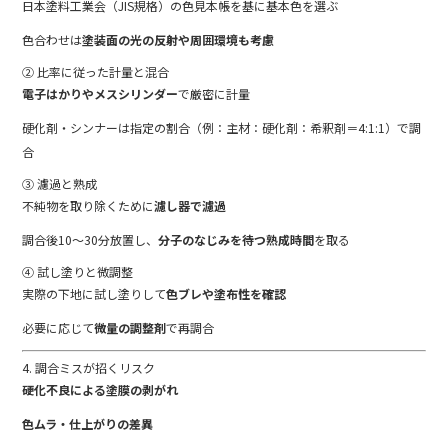
日本
塗料
工業
会（
JIS
規格）
の
色
見本
帳
を
基
に
基本
色
を
選ぶ
色
合わせ
は
塗装
面
の
光
の
反射
や
周囲
環境
も
考慮
②
比率
に
従
っ
た
計量
と
混合
電子
は
か
りや
メスシリンダー
で
厳密
に
計量
硬化
剤・
シンナー
は
指定
の
割合（
例：
主
材：
硬化
剤：
希釈
剤＝
4:
1:
1）
で
調
合
③
濾過
と
熟成
不純物
を
取り除く
ため
に
濾
し
器
で
濾過
調合
後
10〜
30
分
放置
し、
分子
の
なじみ
を
待つ
熟成
時間
を
取る
④
試し
塗り
と
微
調整
実際
の
下地
に
試し
塗り
し
て
色
ブ
レ
や
塗布
性
を
確認
必要
に
応
じ
て
微量
の
調整
剤
で
再
調合
4.
調合
ミス
が
招く
リスク
硬化
不良
による
塗
膜
の
剥
がれ
色
ムラ・
仕上がり
の
差異