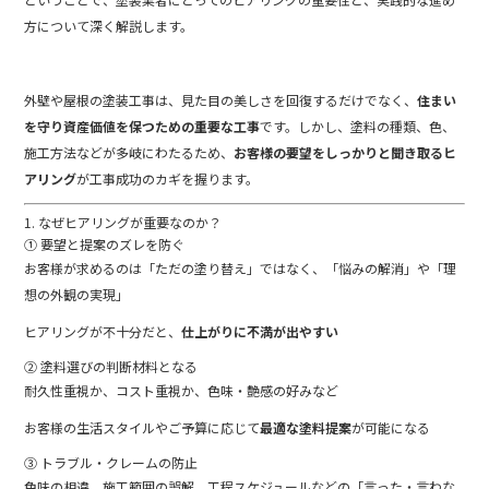
方
について
深
く
解説
し
ます。
外壁
や
屋根
の
塗装
工事
は、
見た目
の
美
し
さ
を
回復
する
だけ
で
なく、
住まい
を
守り
資産
価値
を
保つ
ため
の
重要
な
工事
です。
しかし、
塗料
の
種類、
色、
施工
方法
など
が
多岐
にわたる
ため、
お客様
の
要望
を
しっかり
と
聞き取る
ヒ
アリング
が
工事
成功
の
カギ
を
握り
ます。
1.
なぜ
ヒアリング
が
重要
な
の
か？
①
要望
と
提案
の
ズレ
を
防ぐ
お客様
が
求める
の
は「
ただ
の
塗り
替え」
では
なく、「
悩み
の
解消」
や「
理
想
の
外観
の
実現」
ヒアリング
が
不十分
だ
と、
仕上がり
に
不満
が
出
やすい
②
塗料
選び
の
判断
材料
と
なる
耐久性
重視
か、
コスト
重視
か、
色
味・
艶
感
の
好み
など
お客様
の
生活
スタイル
や
ご
予算
に
応
じ
て
最適
な
塗料
提案
が
可能
に
なる
③
トラブル・
クレーム
の
防止
色
味
の
相違、
施工
範囲
の
誤解、
工程
スケジュール
など
の「
言
っ
た・
言
わ
な