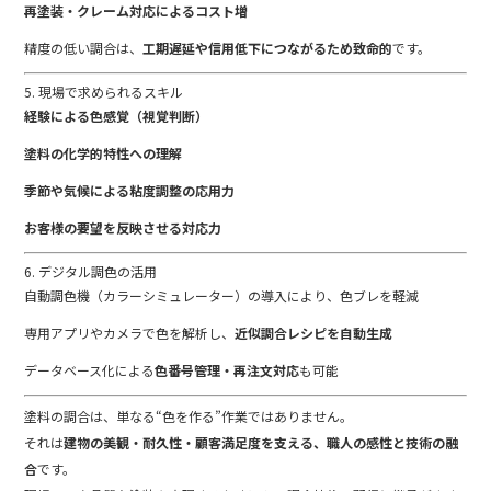
再
塗装・
クレーム
対応
による
コスト
増
精度
の
低い
調合
は、
工期
遅延
や
信用
低下
に
つながる
ため
致命
的
です。
5.
現場
で
求め
られる
スキル
経験
による
色
感覚（
視覚
判断）
塗料
の
化学
的
特性
へ
の
理解
季節
や
気候
による
粘
度
調整
の
応用
力
お客様
の
要望
を
反映
させる
対応
力
6.
デジタル
調
色
の
活用
自動
調
色
機（
カラー
シミュレーター）
の
導入
により、
色
ブ
レ
を
軽減
専用
アプリ
や
カメラ
で
色
を
解析
し、
近似
調合
レシピ
を
自動
生成
データベース
化
による
色
番号
管理・
再
注文
対応
も
可能
塗料
の
調合
は、
単なる“
色
を
作る”
作業
では
ありま
せん。
それ
は
建物
の
美観・
耐久性・
顧客
満足
度
を
支える、
職人
の
感性
と
技術
の
融
合
です。