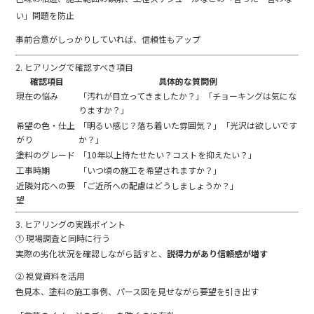
い」
問題
を
防止
事前
合意
が
しっかり
し
てい
れ
ば、
信頼
性
も
アップ
2.
ヒアリング
で
確認
すべ
き
項目
確認
項目
具体
的
な
質問
例
現在
の
悩み
「
汚れ
が
目
立
って
き
ま
した
か？」「
チョー
キング
は
気
に
な
り
ます
か？」
希望
の
色・
仕上
「
明るい
感じ？
落ち
着い
た
雰囲気？」「
光沢
は
欲しい
です
がり
か？」
塗料
の
グレード
「
10
年
以上
持
た
せ
たい？
コスト
を
抑え
たい？」
工事
時期
「
いつ
頃
の
施工
を
希望
さ
れ
ます
か？」
近隣
対応
へ
の
要
「
ご
近所
へ
の
配慮
は
どう
しま
しょう
か？」
望
3.
ヒアリング
の
実践
ポイント
①
現場
調査
と同時に
行う
実際
の
劣化
状況
を
確認
し
ながら
話す
と、
説得
力
が
あり
信頼
感
が
増す
②
視覚
資料
を
活用
色
見本、
塗料
の
施工
事例、
パース
図
を
見
せ
ながら
要望
を
引き出す