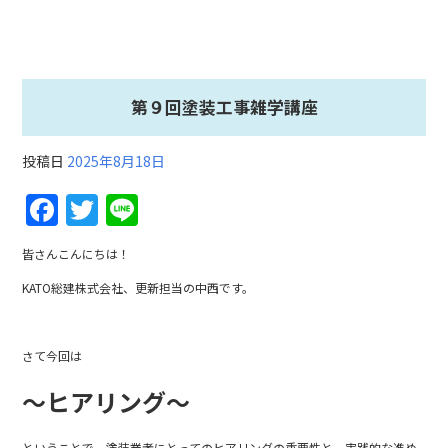
第９回塗装工事雑学講座
投稿日
2025年8月18日
F
T
Li
a
w
n
皆さんこんにちは！
c
itt
e
KATO総建株式会社、更新担当の中西です。
e
er
b
さて今回は
o
o
～ヒアリング～
k
ということで、
塗装
業者
にとって
の
ヒアリング
の
重要性
と、
実践
的
な
進め