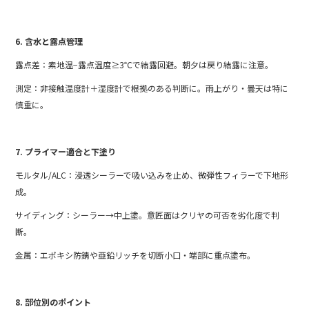
6. 含水と露点管理
露点差：素地温−露点温度≥3℃で結露回避。朝夕は戻り結露に注意。
測定：非接触温度計＋湿度計で根拠のある判断に。雨上がり・曇天は特に
慎重に。
7. プライマー適合と下塗り
モルタル/ALC：浸透シーラーで吸い込みを止め、微弾性フィラーで下地形
成。
サイディング：シーラー→中上塗。意匠面はクリヤの可否を劣化度で判
断。
金属：エポキシ防錆や亜鉛リッチを切断小口・端部に重点塗布。
8. 部位別のポイント