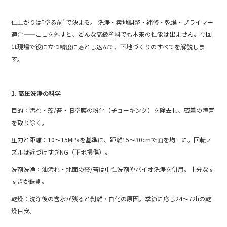
b
仕上がりは“塗る前”で決まる。 洗浄・素地調整・補修・乾燥・プライマー
o
適合——ここを外すと、どんな高級塗料でも本来の性能は出ません。今回
o
は現場で役に立つ精度に落とし込んで、下地づくりのすべてを解説しま
k
す。
1. 高圧洗浄の科学
目的：汚れ・藻/苔・旧塗膜の粉化（チョーキング）を除去し、密着の障害
を取り除く。
圧力と距離：10〜15MPaを基準に、距離15〜30cmで面を均一に。回転ノ
ズルは近づけすぎNG（下地損傷）。
洗剤洗浄：油汚れ・北面の藻/苔は中性洗剤やバイオ洗浄を併用。十分なす
すぎが鉄則。
乾燥：洗浄後の含水が残ると剥離・白化の原因。季節に応じ24〜72hの乾
燥目安。