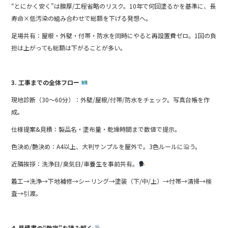
“とにかく安く”は膜厚/工程省略のリスク。10年で何回塗るかを基準に、長
寿命×低汚染の組み合わせで総額を下げる発想へ。
足場共有：屋根・外壁・付帯・防水を同時にやると再設置費ゼロ。1回の負
担は上がっても総額は下がることが多い。
3. 工事までの全体フロー
現地診断（30〜60分）：外壁/屋根/付帯/防水をチェック。写真台帳を作
成。
仕様提案&見積：製品名・塗布量・乾燥時間まで数値で提示。
色決め/艶決め：A4以上、大判サンプルを屋外で。3色ルールに沿う。
近隣挨拶：洗浄日/臭気日/車養生を事前共有。
着工→洗浄→下地補修→シーリング→塗装（下/中/上）→付帯→清掃→検
査→引渡。
4. 見積書の“数字”を読み解く