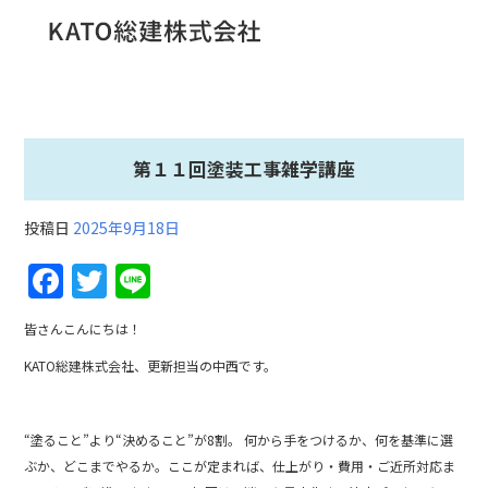
第１１回塗装工事雑学講座
投稿日
2025年9月18日
F
T
Li
a
w
n
皆さんこんにちは！
c
itt
e
KATO総建株式会社、更新担当の中西です。
e
er
b
“塗ること”より“決めること”が8割。 何から手をつけるか、何を基準に選
o
ぶか、どこまでやるか。ここが定まれば、仕上がり・費用・ご近所対応ま