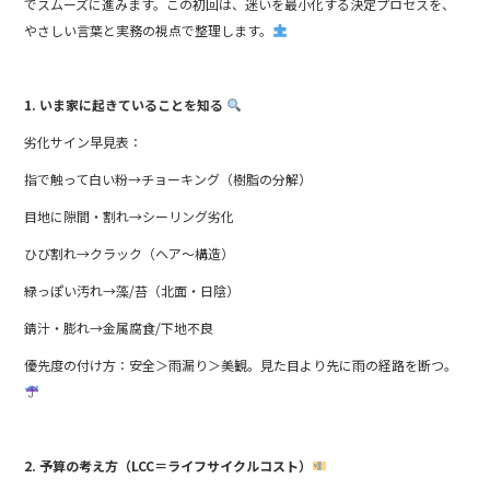
o
でスムーズに進みます。この初回は、迷いを最小化する決定プロセスを、
k
やさしい言葉と実務の視点で整理します。
1. いま家に起きていることを知る
劣化サイン早見表：
指で触って白い粉→チョーキング（樹脂の分解）
目地に隙間・割れ→シーリング劣化
ひび割れ→クラック（ヘア〜構造）
緑っぽい汚れ→藻/苔（北面・日陰）
錆汁・膨れ→金属腐食/下地不良
優先度の付け方：安全＞雨漏り＞美観。見た目より先に雨の経路を断つ。
2. 予算の考え方（LCC＝ライフサイクルコスト）