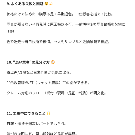
9. よくある失敗と回避
価格だけで決めた→膜厚不足・早期退色。→仕様書を揃えて比較。
写真が残らない→再発時に原因特定不可。→前/中/後の写真台帳を契約に
明記。
色で迷走→当日決断で後悔。→大判サンプルと近隣景観で検証。
10. “良い業者”の見分け方
露点差/湿度など気象判断が会話に出る。
**缶数管理/WFT（ウェット膜厚）**の話ができる。
クレーム対応のフロー（受付→現場→是正→報告）が明文化。
11. 工事中にできること
日報・進捗を週次レポートでもらう。
気づきは即共有。早い段階ほど是正が容易。