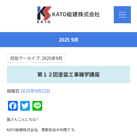
2025 9月
月別アーカイブ:
2025年9月
第１２回塗装工事雑学講座
投稿日
2025年9月22日
F
T
Li
a
w
n
皆さんこんにちは！
c
itt
e
KATO総建株式会社、更新担当の中西です。
e
er