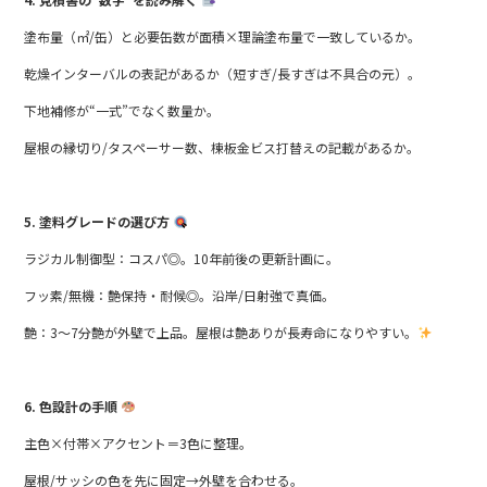
塗布量（㎡/缶）と必要缶数が面積×理論塗布量で一致しているか。
乾燥インターバルの表記があるか（短すぎ/長すぎは不具合の元）。
下地補修が“一式”でなく数量か。
屋根の縁切り/タスペーサー数、棟板金ビス打替えの記載があるか。
5. 塗料グレードの選び方
ラジカル制御型：コスパ◎。10年前後の更新計画に。
フッ素/無機：艶保持・耐候◎。沿岸/日射強で真価。
艶：3〜7分艶が外壁で上品。屋根は艶ありが長寿命になりやすい。
6. 色設計の手順
主色×付帯×アクセント＝3色に整理。
屋根/サッシの色を先に固定→外壁を合わせる。