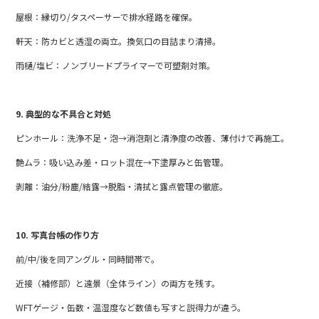
屋根：縁切り/タスペーサーで排水経路を確保。
軒天：防カビと透湿の両立。換気口の目詰まり清掃。
雨樋/塩ビ：ノンブリードプライマーで可塑剤対策。
9. 典型的な不具合と対処 ‍‍
ピンホール：洗浄不足・泡→消泡剤と清浄度の改善、薄付けで再施工。
艶ムラ：吸い込み差・ロット混在→下塗厚みと缶管理。
剥離：油分/粉塵/結露→脱脂・清拭と露点管理の徹底。
10. 写真台帳の作り方
前/中/後を同アングル・同時間帯で。
近接（補修部）と遠景（全体ライン）の両方を残す。
WFTゲージ・缶数・温湿度など数値も写すと説得力が違う。