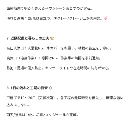
面積効果で明るく見える→ワントーン落とすのが定石。
汚れと退色：白/黒は目立つ。薄グレー/グレージュが実用的。
7. 近隣配慮と暮らしの工夫
高圧洗浄日：洗濯物NG、車カバーをお願い。植栽の養生を丁寧に。
臭気日（溶剤作業）：窓開けNG、作業帯の時間を事前通知。
防犯：足場の侵入防止。センサーライトや在宅時間の共有が安心。
8. 1日の流れと工期の目安
戸建てで10〜20日（天候次第）。各工程の乾燥時間を優先し、無理な詰め
込みはしない。
雨天/強風は中止。品質>スケジュールが正解。