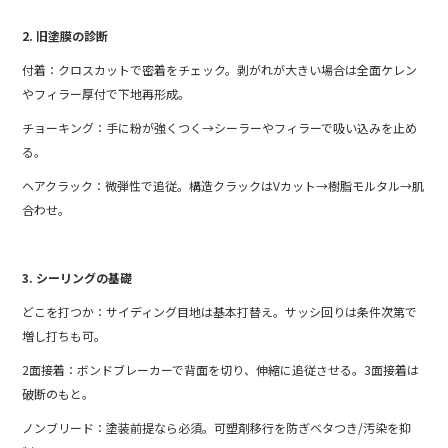
2. 旧塗膜の診断
付着：クロスカットで密着をチェック。剥がれが大きい場合は全面ケレン
やフィラー厚付で下地再形成。
チョーキング：手に粉が強くつく→シーラーやフィラーで吸い込みを止め
る。
ヘアクラック：微弾性で追従。構造クラックはVカット→樹脂モルタル→肌
合わせ。
3. シーリングの基礎
どこを打つか：サイディング目地は基本打替え。サッシ回りは条件次第で
増し打ちも可。
2面接着：ボンドブレーカーで背面を切り、伸縮に追従させる。3面接着は
破断のもと。
ノンブリード：塗装前提なら必須。可塑剤移行を防ぎベタつき/汚染を抑