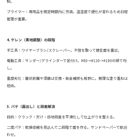
制。
プライマー：専用品を規定時間内に充填。温湿度で硬化が変わるため日程
管理が重要。
4. ケレン（素地調整）の段階
手工具：ワイヤーブラシ/スクレーパー。不陸を取って健全面を露出。
電動工具：サンダー/グラインダーで足付け。#80→#120→#180の順で均
し。
重度劣化：層状剥離や深錆は交換・板金補修も視野に。無理な塗り重ねは
短命。
5. パテ（面出し）と段差解消
目的：クラック・欠け・目地段差を平滑化して仕上がりを整える。
二度パテ：乾燥収縮を見込んで二段階で面を作る。サンドペーパーで肌合
わせ。